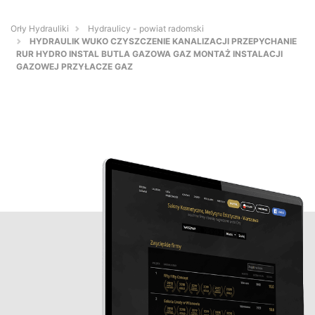
Orły Hydrauliki
Hydraulicy - powiat radomski
HYDRAULIK WUKO CZYSZCZENIE KANALIZACJI PRZEPYCHANIE
RUR HYDRO INSTAL BUTLA GAZOWA GAZ MONTAŻ INSTALACJI
GAZOWEJ PRZYŁACZE GAZ