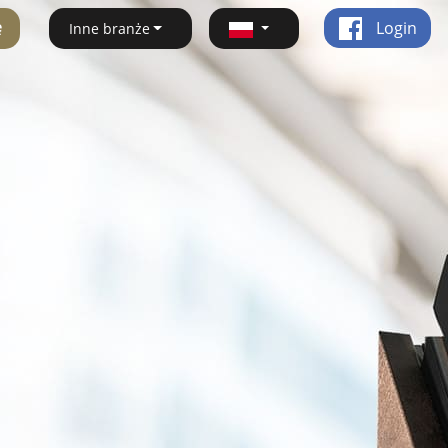
ę
Login
Inne branże