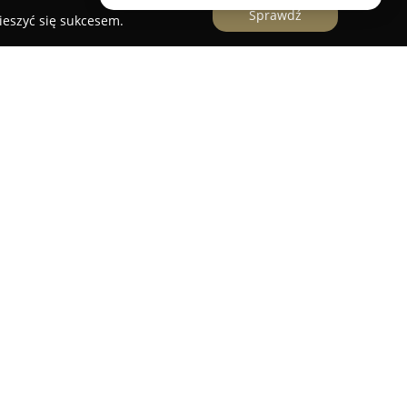
Sprawdź
ieszyć się sukcesem.
rstwo specjalizujące się w świadczeniu usług
nowa oraz pobliskich miejscowości. Firma posiada
ją szeroki zakres prac zarówno dla klientów
h. Główne obszary działalności obejmują
e oraz systemy centralnego ogrzewania.
irmie na realizację rozbudowanych projektów, w
zewania podłogowego.
 za profesjonalizm podczas wymiany starych
cach związanych z montażem i serwisem pieców
izuje również prace ziemne niezbędne do