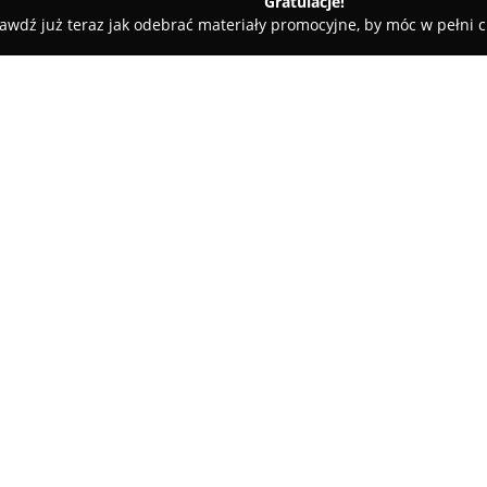
Gratulacje!
awdź już teraz jak odebrać materiały promocyjne, by móc w pełni c
Rak Hydraulika
O firmie:
Rak Hydraulika
to przedsiębio
hydraulicznych na terenie Tar
zespół fachowców, którzy oferu
indywidualnych, jak i firmowyc
Pokaż więcej >>
instalacje wodno-kanalizacyjn
Wieloletnia praktyka pozwala f
tym montaż nowoczesnego ogr
Przedsiębiorstwo cenione jest
kotłów grzewczych oraz w pra
gazowych. Rak Hydraulika real