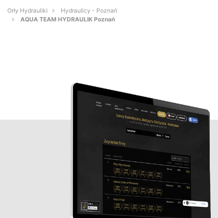
Orły Hydrauliki
Hydraulicy - Poznań
AQUA TEAM HYDRAULIK Poznań