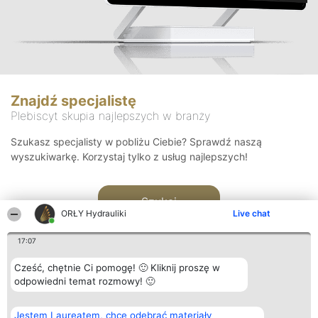
Znajdź specjalistę
Plebiscyt skupia najlepszych w branży
Szukasz specjalisty w pobliżu Ciebie? Sprawdź naszą
wyszukiwarkę. Korzystaj tylko z usług najlepszych!
Szukaj
ORŁY Hydrauliki
Live chat
17:07
Cześć, chętnie Ci pomogę! 🙂 Kliknij proszę w
odpowiedni temat rozmowy! 🙂
Organizator plebiscytu
Plebiscyt
Kontakt
Jestem Laureatem, chcę odebrać materiały
Bright Side Solutions sp. z o.
Laureaci
Kontakt