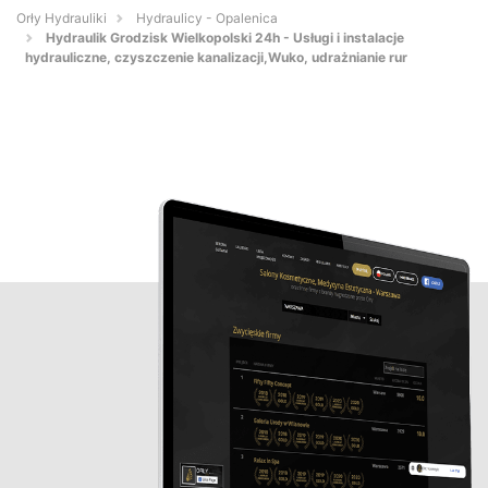
Orły Hydrauliki
Hydraulicy - Opalenica
Hydraulik Grodzisk Wielkopolski 24h - Usługi i instalacje
hydrauliczne, czyszczenie kanalizacji,Wuko, udrażnianie rur