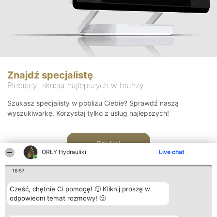
Znajdź specjalistę
Plebiscyt skupia najlepszych w branży
Szukasz specjalisty w pobliżu Ciebie? Sprawdź naszą
wyszukiwarkę. Korzystaj tylko z usług najlepszych!
Szukaj
ORŁY Hydrauliki
Live chat
16:57
Cześć, chętnie Ci pomogę! 🙂 Kliknij proszę w
odpowiedni temat rozmowy! 🙂
Organizator plebiscytu
Plebiscyt
Kontakt