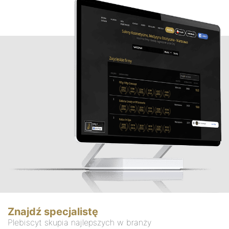
Znajdź specjalistę
Plebiscyt skupia najlepszych w branży