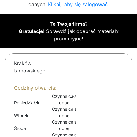
danych.
Kliknij, aby się zalogować.
To Twoja firma
?
Gratulacje!
Sprawdź jak odebrać materiały
promocyjne!
Kraków
tarnowskiego
Godziny otwarcia:
Czynne całą
Poniedziałek
dobę
Czynne całą
Wtorek
dobę
Czynne całą
Środa
dobę
Czynne całą