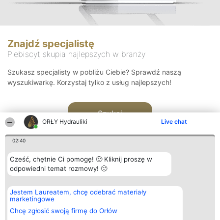
Znajdź specjalistę
Plebiscyt skupia najlepszych w branży
Szukasz specjalisty w pobliżu Ciebie? Sprawdź naszą
wyszukiwarkę. Korzystaj tylko z usług najlepszych!
Szukaj
ORŁY Hydrauliki
Live chat
02:40
Cześć, chętnie Ci pomogę! 🙂 Kliknij proszę w
odpowiedni temat rozmowy! 🙂
Organizator plebiscytu
Plebiscyt
Kontakt
Jestem Laureatem, chcę odebrać materiały
Bright Side Solutions sp. z o.
Laureaci
Kontakt
marketingowe
o. sp. k.
Lista
ul. Ruska 22
wszystkich
Chcę zgłosić swoją firmę do Orłów
Wrocław 50-079
Laureatów