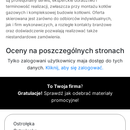
są profesjonalny serwis, eksperckie doradztwo i
terminowość realizacji, zwłaszcza przy montażu kotłów
gazowych i kompleksowej budowie kotłowni. Oferta
skierowana jest zarówno do odbiorców indywidualnych,
jak i firm wykonawczych, a rozległe kontakty branżowe
oraz doświadczenie pozwalają realizować także
niestandardowe zamówienia.
Oceny na poszczególnych stronach
Tylko zalogowani użytkownicy maja dostęp do tych
danych.
Kliknij, aby się zalogować.
To Twoja firma
?
Gratulacje!
Sprawdź jak odebrać materiały
promocyjne!
Ostrołęka