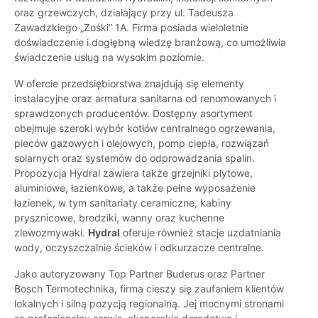
oraz grzewczych, działający przy ul. Tadeusza
Zawadzkiego „Zośki” 1A. Firma posiada wieloletnie
doświadczenie i dogłębną wiedzę branżową, co umożliwia
świadczenie usług na wysokim poziomie.
W ofercie przedsiębiorstwa znajdują się elementy
instalacyjne oraz armatura sanitarna od renomowanych i
sprawdzonych producentów. Dostępny asortyment
obejmuje szeroki wybór kotłów centralnego ogrzewania,
pieców gazowych i olejowych, pomp ciepła, rozwiązań
solarnych oraz systemów do odprowadzania spalin.
Propozycja Hydral zawiera także grzejniki płytowe,
aluminiowe, łazienkowe, a także pełne wyposażenie
łazienek, w tym sanitariaty ceramiczne, kabiny
prysznicowe, brodziki, wanny oraz kuchenne
zlewozmywaki.
Hydral
oferuje również stacje uzdatniania
wody, oczyszczalnie ścieków i odkurzacze centralne.
Jako autoryzowany Top Partner Buderus oraz Partner
Bosch Termotechnika, firma cieszy się zaufaniem klientów
lokalnych i silną pozycją regionalną. Jej mocnymi stronami