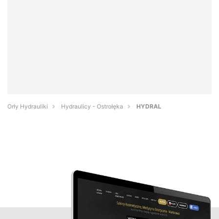
Orły Hydrauliki
Hydraulicy - Ostrołęka
HYDRAL