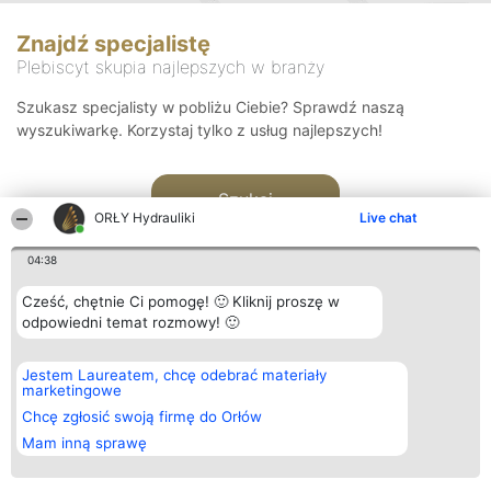
Znajdź specjalistę
Plebiscyt skupia najlepszych w branży
Szukasz specjalisty w pobliżu Ciebie? Sprawdź naszą
wyszukiwarkę. Korzystaj tylko z usług najlepszych!
Szukaj
ORŁY Hydrauliki
Live chat
04:38
Cześć, chętnie Ci pomogę! 🙂 Kliknij proszę w
odpowiedni temat rozmowy! 🙂
Organizator plebiscytu
Plebiscyt
Kontakt
Jestem Laureatem, chcę odebrać materiały
Bright Side Solutions sp. z o.
Laureaci
Kontakt
marketingowe
o. sp. k.
Lista
ul. Ruska 22
wszystkich
Chcę zgłosić swoją firmę do Orłów
Wrocław 50-079
Laureatów
Mam inną sprawę
KRS 0000749100 | Regon
Zasady
381313360 | NIP 8943132676
Regulamin
+48 508 492 400
Polityka