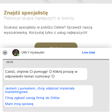
Znajdź specjalistę
Plebiscyt skupia najlepszych w branży
Szukasz specjalisty w pobliżu Ciebie? Sprawdź naszą
wyszukiwarkę. Korzystaj tylko z usług najlepszych!
Szukaj
ORŁY Hydrauliki
Live chat
06:05
Cześć, chętnie Ci pomogę! 🙂 Kliknij proszę w
odpowiedni temat rozmowy! 🙂
Organizator plebiscytu
Plebiscyt
Kontakt
Jestem Laureatem, chcę odebrać materiały
Bright Side Solutions sp. z o.
Laureaci
Kontakt
marketingowe
o. sp. k.
Lista
ul. Ruska 22
wszystkich
Chcę zgłosić swoją firmę do Orłów
Wrocław 50-079
Laureatów
Mam inną sprawę
KRS 0000749100 | Regon
Zasady
381313360 | NIP 8943132676
Regulamin
+48 508 492 400
Polityka