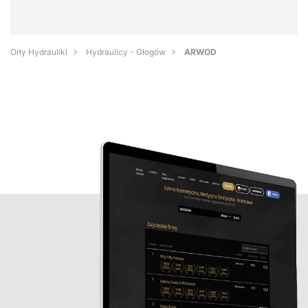
Orły Hydrauliki
Hydraulicy - Głogów
ARWOD