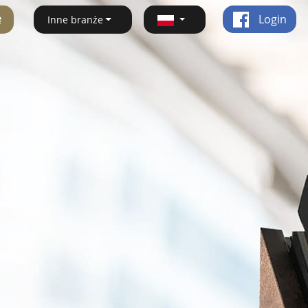
ę
Login
Inne branże