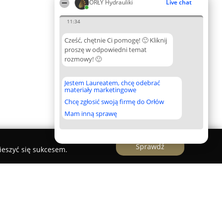
ORŁY Hydrauliki
Live chat
11:34
Cześć, chętnie Ci pomogę! 🙂 Kliknij
proszę w odpowiedni temat
rozmowy! 🙂
Jestem Laureatem, chcę odebrać
materiały marketingowe
Chcę zgłosić swoją firmę do Orłów
Mam inną sprawę
Sprawdź
ieszyć się sukcesem.