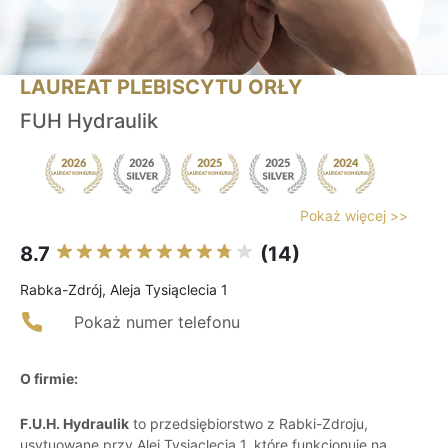
LAUREAT PLEBISCYTU ORŁY
FUH Hydraulik
Pokaż więcej >>
8.7
(14)
Rabka-Zdrój, Aleja Tysiąclecia 1
Pokaż numer telefonu
O firmie:
F.U.H. Hydraulik
to przedsiębiorstwo z Rabki-Zdroju,
usytuowane przy Alei Tysiąclecia 1, które funkcjonuje na