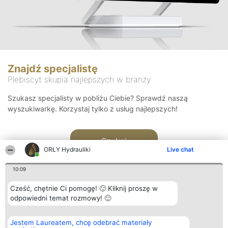
Znajdź specjalistę
Plebiscyt skupia najlepszych w branży
Szukasz specjalisty w pobliżu Ciebie? Sprawdź naszą
wyszukiwarkę. Korzystaj tylko z usług najlepszych!
Szukaj
ORŁY Hydrauliki
Live chat
10:09
Cześć, chętnie Ci pomogę! 🙂 Kliknij proszę w
odpowiedni temat rozmowy! 🙂
Organizator plebiscytu
Plebiscyt
Kontakt
Jestem Laureatem, chcę odebrać materiały
Bright Side Solutions sp. z o.
Laureaci
Kontakt