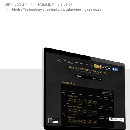
Orły Hydrauliki
Hydraulicy - Białystok
HydroTechnology / technika instalacyjno - grzewcza