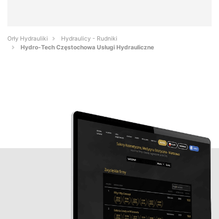
Orły Hydrauliki
Hydraulicy - Rudniki
Hydro-Tech Częstochowa Usługi Hydrauliczne