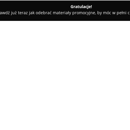
Gratulacje!
awdź już teraz jak odebrać materiały promocyjne, by móc w pełni c
 usługi hydrauliczne
O firmie:
Aquakam
Usługi Hydrauliczne 
Nowych, które świadczy szerok
terenie Mazowsza, obejmując o
Firma, obecna na rynku od 2020
Pokaż więcej >>
różnego typu instalacji, zarów
zespołu wchodzą fachowcy odp
naprawę instalacji gazowych, 
centralnego ogrzewania.
Oferta firmy Aquakam obejmuj