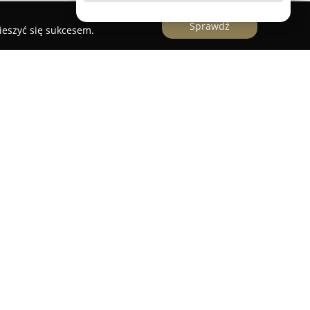
Sprawdź
ieszyć się sukcesem.
to przedsiębiorstwo zlokalizowane w Falentach
ą gamę profesjonalnych usług hydraulicznych na
bszar Raszyna oraz okolicznych miejscowości.
 roku, specjalizuje się w kompleksowej obsłudze
no wewnętrznych, jak i zewnętrznych. W skład
owiedzialni za montaż, modernizację oraz
wodno-kanalizacyjnych oraz systemów
e także wykonanie prac związanych z montażem