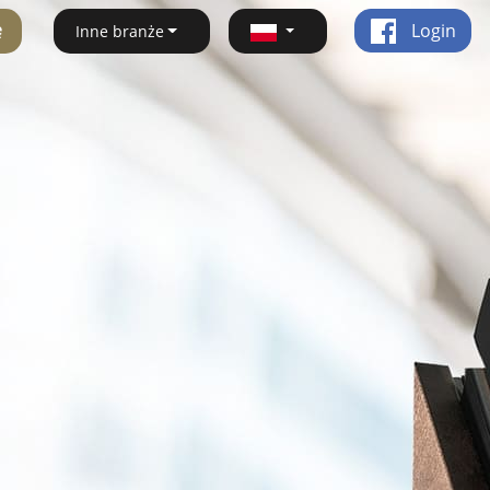
ę
Login
Inne branże