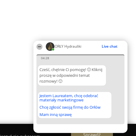
ORŁY Hydrauliki
Live chat
04:28
Cześć, chętnie Ci pomogę! 🙂 Kliknij
proszę w odpowiedni temat
rozmowy! 🙂
Jestem Laureatem, chcę odebrać
materiały marketingowe
Chcę zgłosić swoją firmę do Orłów
Mam inną sprawę
Sprawdź