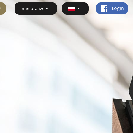
ę
Login
Inne branże