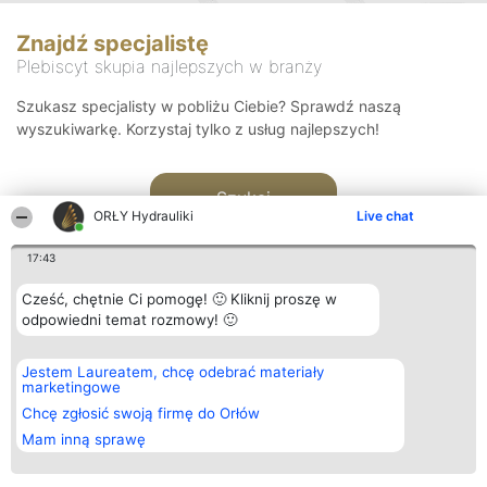
Znajdź specjalistę
Plebiscyt skupia najlepszych w branży
Szukasz specjalisty w pobliżu Ciebie? Sprawdź naszą
wyszukiwarkę. Korzystaj tylko z usług najlepszych!
Szukaj
ORŁY Hydrauliki
Live chat
17:43
Cześć, chętnie Ci pomogę! 🙂 Kliknij proszę w
odpowiedni temat rozmowy! 🙂
Organizator plebiscytu
Plebiscyt
Kontakt
Jestem Laureatem, chcę odebrać materiały
Bright Side Solutions sp. z o.
Laureaci
Kontakt
marketingowe
o. sp. k.
Lista
ul. Ruska 22
wszystkich
Chcę zgłosić swoją firmę do Orłów
Wrocław 50-079
Laureatów
Mam inną sprawę
KRS 0000749100 | Regon
Zasady
381313360 | NIP 8943132676
Regulamin
+48 508 492 400
Polityka