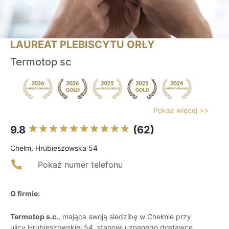
LAUREAT PLEBISCYTU ORŁY
Termotop sc
Pokaż więcej >>
9.8
(62)
Chełm, Hrubieszowska 54
Pokaż numer telefonu
O firmie:
Termotop s.c.
, mająca swoją siedzibę w Chełmie przy
ulicy Hrubieszowskiej 54, stanowi uznanego dostawcę