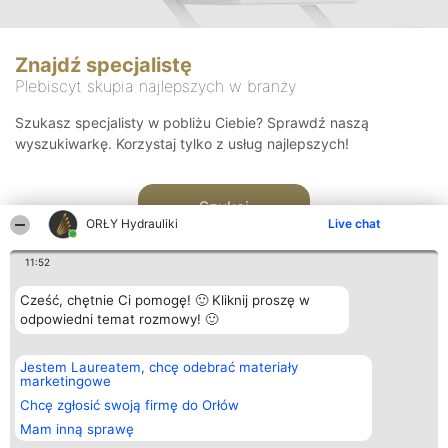
Znajdź specjalistę
Plebiscyt skupia najlepszych w branży
Szukasz specjalisty w pobliżu Ciebie? Sprawdź naszą
wyszukiwarkę. Korzystaj tylko z usług najlepszych!
Szukaj
ORŁY Hydrauliki
Live chat
11:52
Cześć, chętnie Ci pomogę! 🙂 Kliknij proszę w
odpowiedni temat rozmowy! 🙂
Organizator plebiscytu
Plebiscyt
Kontakt
Jestem Laureatem, chcę odebrać materiały
Bright Side Solutions sp. z o.
Laureaci
Kontakt
marketingowe
o. sp. k.
Lista
ul. Ruska 22
wszystkich
Chcę zgłosić swoją firmę do Orłów
Wrocław 50-079
Laureatów
Mam inną sprawę
KRS 0000749100 | Regon
Zasady
381313360 | NIP 8943132676
Regulamin