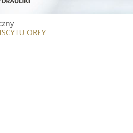
czny
ISCYTU ORŁY