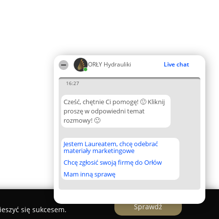
ORŁY Hydrauliki
Live chat
16:27
Cześć, chętnie Ci pomogę! 🙂 Kliknij
proszę w odpowiedni temat
rozmowy! 🙂
Jestem Laureatem, chcę odebrać
materiały marketingowe
Chcę zgłosić swoją firmę do Orłów
Mam inną sprawę
Sprawdź
ieszyć się sukcesem.