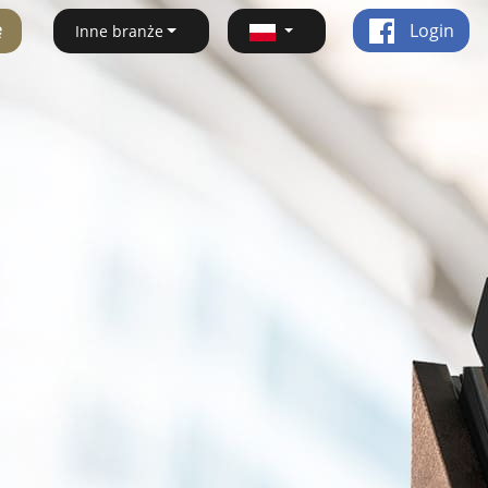
ę
Login
Inne branże