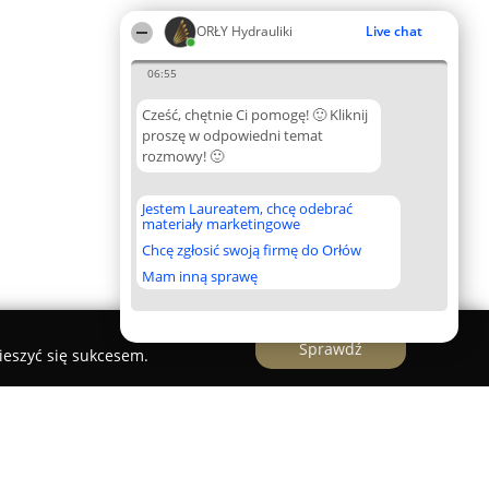
ORŁY Hydrauliki
Live chat
06:55
Cześć, chętnie Ci pomogę! 🙂 Kliknij
proszę w odpowiedni temat
rozmowy! 🙂
Jestem Laureatem, chcę odebrać
materiały marketingowe
Chcę zgłosić swoją firmę do Orłów
Mam inną sprawę
Sprawdź
ieszyć się sukcesem.
or Junkers-Bosch