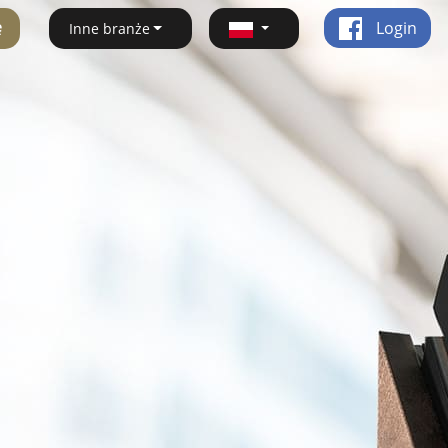
ę
Login
Inne branże