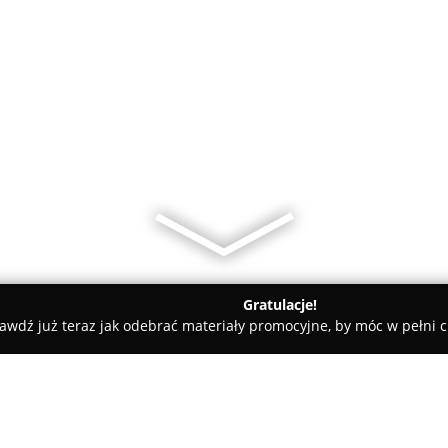
Gratulacje!
awdź już teraz jak odebrać materiały promocyjne, by móc w pełni c
" Bohdan Pitnoczko, Hydraulik Giżycko, Autoryzowany Instalat