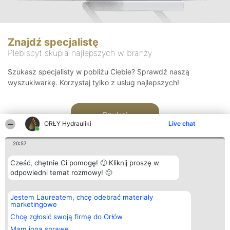
Znajdź specjalistę
Plebiscyt skupia najlepszych w branży
Szukasz specjalisty w pobliżu Ciebie? Sprawdź naszą
wyszukiwarkę. Korzystaj tylko z usług najlepszych!
Szukaj
ORŁY Hydrauliki
Live chat
20:57
Cześć, chętnie Ci pomogę! 🙂 Kliknij proszę w
odpowiedni temat rozmowy! 🙂
Organizator plebiscytu
Plebiscyt
Kontakt
Jestem Laureatem, chcę odebrać materiały
Bright Side Solutions sp. z o.
Laureaci
Kontakt
marketingowe
o. sp. k.
Lista
ul. Ruska 22
wszystkich
Chcę zgłosić swoją firmę do Orłów
Wrocław 50-079
Laureatów
Mam inną sprawę
KRS 0000749100 | Regon
Zasady