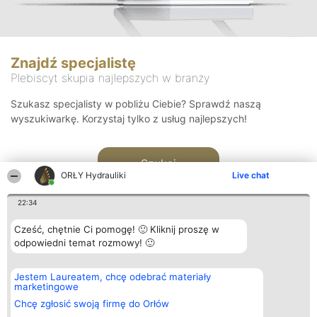
Znajdź specjalistę
Plebiscyt skupia najlepszych w branży
Szukasz specjalisty w pobliżu Ciebie? Sprawdź naszą
wyszukiwarkę. Korzystaj tylko z usług najlepszych!
Szukaj
ORŁY Hydrauliki
Live chat
22:34
Cześć, chętnie Ci pomogę! 🙂 Kliknij proszę w
odpowiedni temat rozmowy! 🙂
Organizator plebiscytu
Plebiscyt
Kontakt
Jestem Laureatem, chcę odebrać materiały
Bright Side Solutions sp. z o.
Laureaci
Kontakt
marketingowe
o. sp. k.
Lista
ul. Ruska 22
wszystkich
Chcę zgłosić swoją firmę do Orłów
Wrocław 50-079
Laureatów