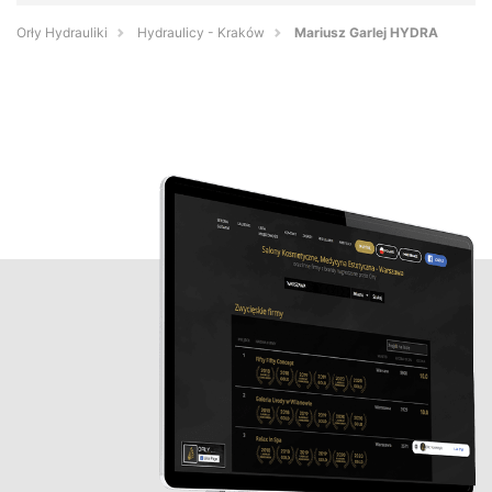
Orły Hydrauliki
Hydraulicy - Kraków
Mariusz Garlej HYDRA