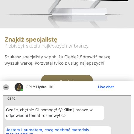
Znajdź specjalistę
Plebiscyt skupia najlepszych w branży
Szukasz specjalisty w pobliżu Ciebie? Sprawdź naszą
wyszukiwarkę. Korzystaj tylko z usług najlepszych!
Szukaj
ORŁY Hydrauliki
Live chat
08:10
Cześć, chętnie Ci pomogę! 🙂 Kliknij proszę w
odpowiedni temat rozmowy! 🙂
Organizator plebiscytu
Plebiscyt
Kontakt
Jestem Laureatem, chcę odebrać materiały
Bright Side Solutions sp. z o.
Laureaci
Kontakt