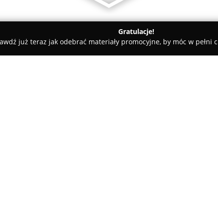
Gratulacje!
awdź już teraz jak odebrać materiały promocyjne, by móc w pełni c
talacje hydrauliczne Jacek Baca
O firmie:
Instalacje hydrauliczne Jacek 
realizuje wszechstronne prace
małopolskiego i śląskiego. Dz
obsługę klientów indywidualnyc
Pokaż więcej >>
specjalizuje się w montażu ins
ogrzewania oraz innowacyjnych
także montaż różnorodnych ko
podłogowego oraz nowoczesnych