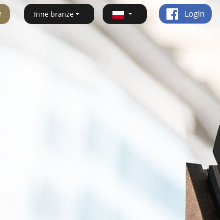
ę
Login
Inne branże