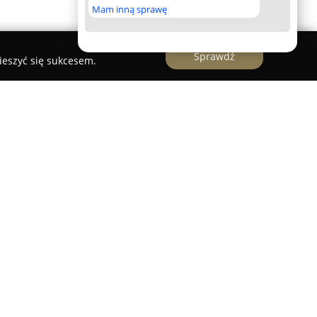
Mam inną sprawę
Sprawdź
ieszyć się sukcesem.
Baca
to firma z siedzibą w Śleszowicach, która
 instalacyjne na terenie województw
iałalność prowadzona od 2020 roku obejmuje
h, przedsiębiorstw oraz instytucji. Firma
talacji wodno-kanalizacyjnych, centralnego
 instalacjach gazowych. W zakres usług wchodzą
tłów C.O., systemów gazowych, ogrzewania
 rozwiązań sanitarnych, w tym instalacji