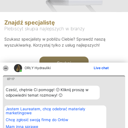
Znajdź specjalistę
Plebiscyt skupia najlepszych w branży
Szukasz specjalisty w pobliżu Ciebie? Sprawdź naszą
wyszukiwarkę. Korzystaj tylko z usług najlepszych!
Szukaj
ORŁY Hydrauliki
Live chat
07:17
Cześć, chętnie Ci pomogę! 🙂 Kliknij proszę w
odpowiedni temat rozmowy! 🙂
Organizator plebiscytu
Plebiscyt
Kontakt
Jestem Laureatem, chcę odebrać materiały
Bright Side Solutions sp. z o.
Laureaci
Kontakt
marketingowe
o. sp. k.
Lista
ul. Ruska 22
wszystkich
Chcę zgłosić swoją firmę do Orłów
Wrocław 50-079
Laureatów
Mam inną sprawę
KRS 0000749100 | Regon
Zasady