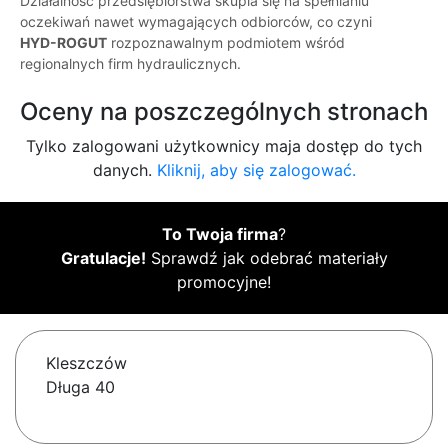
Działalność przedsiębiorstwa skupia się na spełnianiu
oczekiwań nawet wymagających odbiorców, co czyni
HYD-ROGUT
rozpoznawalnym podmiotem wśród
regionalnych firm hydraulicznych.
Oceny na poszczególnych stronach
Tylko zalogowani użytkownicy maja dostęp do tych
danych.
Kliknij, aby się zalogować.
To Twoja firma
?
Gratulacje!
Sprawdź jak odebrać materiały
promocyjne!
Kleszczów
Długa 40