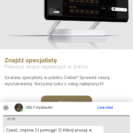
Znajdź specjalistę
Plebiscyt skupia najlepszych w branży
Szukasz specjalisty w pobliżu Ciebie? Sprawdź naszą
wyszukiwarkę. Korzystaj tylko z usług najlepszych!
Szukaj
ORŁY Hydrauliki
Live chat
01:25
Cześć, chętnie Ci pomogę! 🙂 Kliknij proszę w