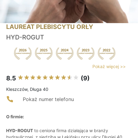
LAUREAT PLEBISCYTU ORŁY
HYD-ROGUT
Pokaż więcej >>
8.5
(9)
Kleszczów, Długa 40
Pokaż numer telefonu
O firmie:
HYD-ROGUT
to ceniona firma działająca w branży
hydraulicznej, z siedzibą w Łękińsku przy ulicy Długiej 40.