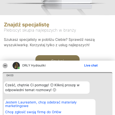
Znajdź specjalistę
Plebiscyt skupia najlepszych w branży
Szukasz specjalisty w pobliżu Ciebie? Sprawdź naszą
wyszukiwarkę. Korzystaj tylko z usług najlepszych!
Szukaj
ORŁY Hydrauliki
Live chat
04:03
Cześć, chętnie Ci pomogę! 🙂 Kliknij proszę w
odpowiedni temat rozmowy! 🙂
Organizator plebiscytu
Plebiscyt
Kontakt
Jestem Laureatem, chcę odebrać materiały
Bright Side Solutions sp. z o.
Laureaci
Kontakt
marketingowe
o. sp. k.
Lista
ul. Ruska 22
wszystkich
Chcę zgłosić swoją firmę do Orłów
Wrocław 50-079
Laureatów