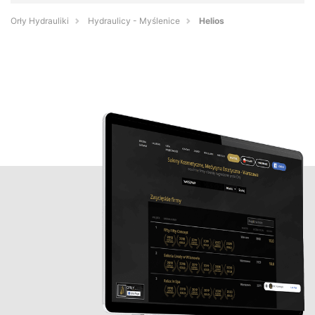
Orły Hydrauliki
Hydraulicy - Myślenice
Helios