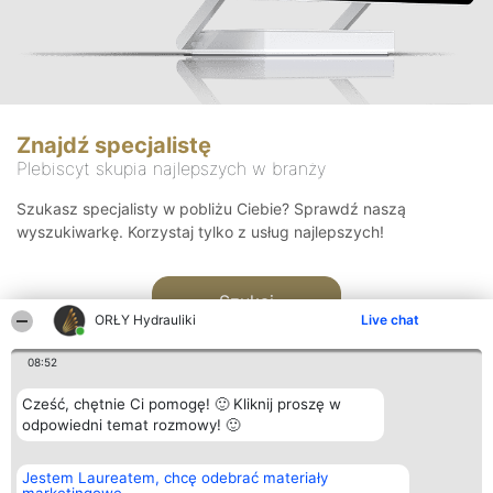
Znajdź specjalistę
Plebiscyt skupia najlepszych w branży
Szukasz specjalisty w pobliżu Ciebie? Sprawdź naszą
wyszukiwarkę. Korzystaj tylko z usług najlepszych!
Szukaj
ORŁY Hydrauliki
Live chat
08:52
Cześć, chętnie Ci pomogę! 🙂 Kliknij proszę w
odpowiedni temat rozmowy! 🙂
Organizator plebiscytu
Plebiscyt
Kontakt
Jestem Laureatem, chcę odebrać materiały
Bright Side Solutions sp. z o.
Laureaci
Kontakt