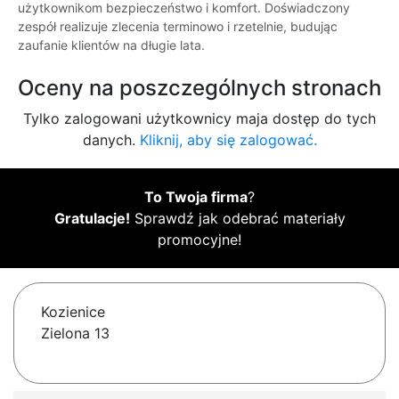
użytkownikom bezpieczeństwo i komfort. Doświadczony
zespół realizuje zlecenia terminowo i rzetelnie, budując
zaufanie klientów na długie lata.
Oceny na poszczególnych stronach
Tylko zalogowani użytkownicy maja dostęp do tych
danych.
Kliknij, aby się zalogować.
To Twoja firma
?
Gratulacje!
Sprawdź jak odebrać materiały
promocyjne!
Kozienice
Zielona 13