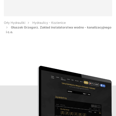
Orły Hydrauliki
Hydraulicy - Kozienice
Głuszek Grzegorz. Zakład instalatorstwa wodno - kanalizacyjnego
i c.o.