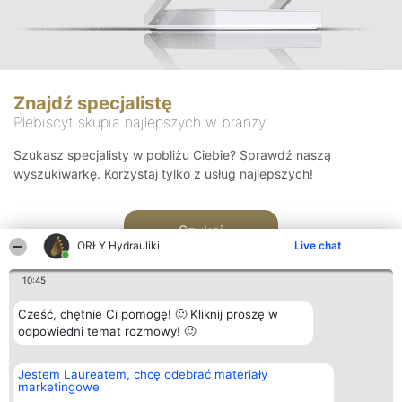
Znajdź specjalistę
Plebiscyt skupia najlepszych w branży
Szukasz specjalisty w pobliżu Ciebie? Sprawdź naszą
wyszukiwarkę. Korzystaj tylko z usług najlepszych!
Szukaj
ORŁY Hydrauliki
Live chat
10:45
Cześć, chętnie Ci pomogę! 🙂 Kliknij proszę w
odpowiedni temat rozmowy! 🙂
Organizator plebiscytu
Plebiscyt
Kontakt
Jestem Laureatem, chcę odebrać materiały
Bright Side Solutions sp. z o.
Laureaci
Kontakt
marketingowe
o. sp. k.
Lista