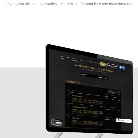
Orły Hydrauliki
Hydraulicy - Słupca
Ekosol Bartosz Kwiatkowski