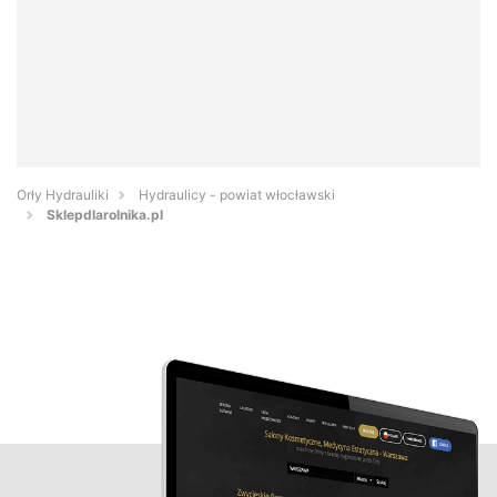
Orły Hydrauliki
Hydraulicy - powiat włocławski
Sklepdlarolnika.pl