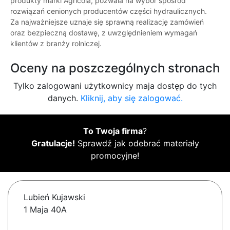
produkty marki Agricola, pozwala na wybór spośród
rozwiązań cenionych producentów części hydraulicznych.
Za najważniejsze uznaje się sprawną realizację zamówień
oraz bezpieczną dostawę, z uwzględnieniem wymagań
klientów z branży rolniczej.
Oceny na poszczególnych stronach
Tylko zalogowani użytkownicy maja dostęp do tych
danych.
Kliknij, aby się zalogować.
To Twoja firma
?
Gratulacje!
Sprawdź jak odebrać materiały
promocyjne!
Lubień Kujawski
1 Maja 40A