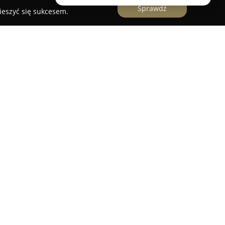
Sprawdź
ieszyć się sukcesem.
ckiej 46, swoją działalność prowadzi
MultiSpec
,
wane w dystrybucji wysokiej jakości urządzeń
h. Oferta firmy obejmuje różnorodne produkty, w
 solarne, armaturę łazienkową, kotły centralnego
akcesoriów do instalacji wodnych i systemów
a sprawdzone rozwiązania, za którymi stoi
egła wiedza branżowa, co przekłada się na
i satysfakcję kupujących.
w dzięki atrakcyjnym formom płatności oraz
o odbywają się jeszcze w dniu zamówienia i