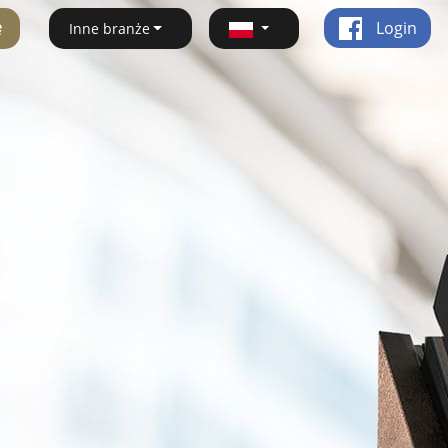
ę
Login
Inne branże