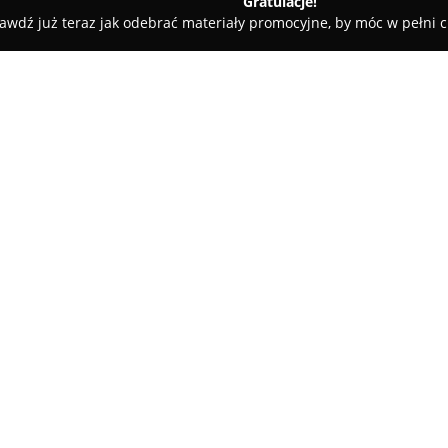
Gratulacje!
awdź już teraz jak odebrać materiały promocyjne, by móc w pełni c
pec
O firmie:
W Wyszkowie, na ulicy Białosto
przedsiębiorstwo wyspecjalizo
oraz materiałów hydraulicznyc
tym instalacje gazowe, systemy
Pokaż więcej >>
ogrzewania oraz pełen zakres 
grzewczych. MultiSpec zapewni
profesjonalizm kadry oraz rozl
rzetelne doradztwo techniczne 
Firma zdobyła uznanie klientó
szybkim dostawom, które częst