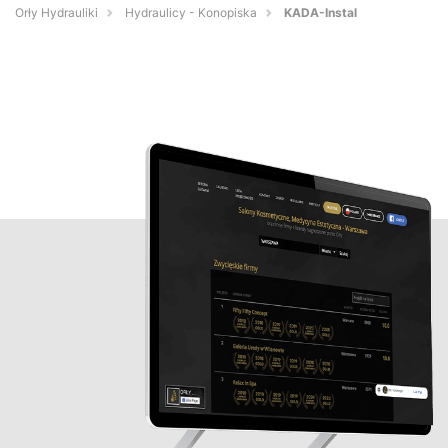
Orły Hydrauliki
Hydraulicy - Konopiska
KADA-Instal