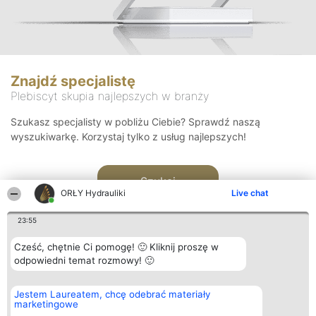
Znajdź specjalistę
Plebiscyt skupia najlepszych w branży
Szukasz specjalisty w pobliżu Ciebie? Sprawdź naszą
wyszukiwarkę. Korzystaj tylko z usług najlepszych!
Szukaj
ORŁY Hydrauliki
Live chat
23:55
Cześć, chętnie Ci pomogę! 🙂 Kliknij proszę w
odpowiedni temat rozmowy! 🙂
Organizator plebiscytu
Plebiscyt
Kontakt
Jestem Laureatem, chcę odebrać materiały
Bright Side Solutions sp. z o.
Laureaci
Kontakt
marketingowe
o. sp. k.
Lista