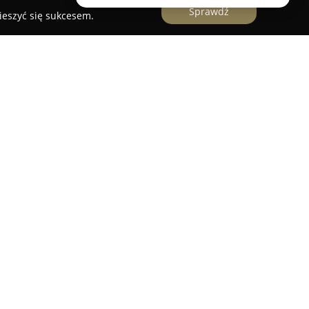
Sprawdź
ieszyć się sukcesem.
na
to przedsiębiorstwo funkcjonujące od stycznia
bę w Gdańsku. Podmiot specjalizuje się w
oduktów do instalacji wodnych, grzewczych,
erta obejmuje między innymi reduktory ciśnienia,
zewcze marki Purmo, taśmy Denso, uchwyty
tki, szamba, rury ocynkowane, naczynia
mierze oraz różne elementy do instalacji
ej wody użytkowej.
iu sprawdzonych i wysokiej jakości rozwiązań w
 grzewczej i sanitarnej, kładąc nacisk na