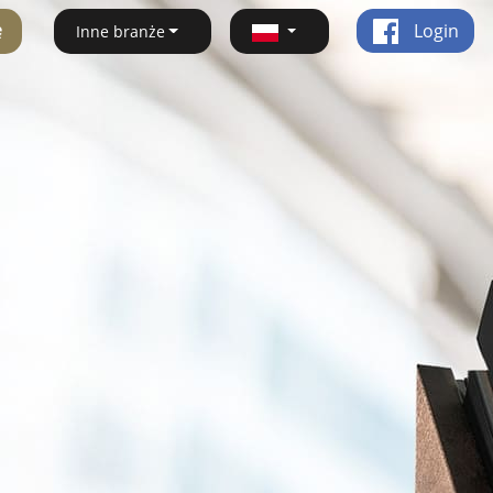
ę
Login
Inne branże