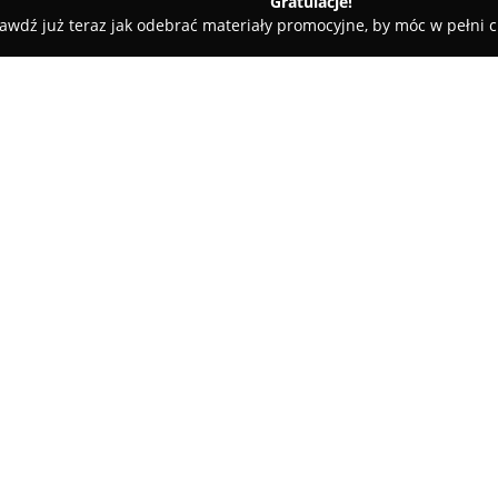
Gratulacje!
awdź już teraz jak odebrać materiały promocyjne, by móc w pełni c
Hurtownia Hydrauliczna
O firmie:
Unisan Hurtownia Hydraulicz
1999 roku, mające swoją siedzi
kompleksowym dostarczaniu pr
gazowych i kanalizacyjnych. Of
Pokaż więcej >>
pompy zatapialne, systemy gr
Niczuk, pompy obiegowe, kształ
wzbiorcze, elektrozawory, wodo
centralnego ogrzewania i ciepł
Firma skupia się na dostarczan
zakresie techniki instalacyjnej,