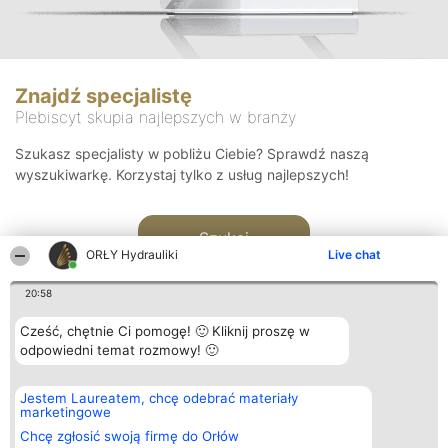
Znajdź specjalistę
Plebiscyt skupia najlepszych w branży
Szukasz specjalisty w pobliżu Ciebie? Sprawdź naszą
wyszukiwarkę. Korzystaj tylko z usług najlepszych!
Szukaj
ORŁY Hydrauliki
Live chat
20:58
Cześć, chętnie Ci pomogę! 🙂 Kliknij proszę w
odpowiedni temat rozmowy! 🙂
Organizator plebiscytu
Plebiscyt
Kontakt
Jestem Laureatem, chcę odebrać materiały
Bright Side Solutions sp. z o.
Laureaci
Kontakt
marketingowe
o. sp. k.
Lista
ul. Ruska 22
wszystkich
Chcę zgłosić swoją firmę do Orłów
Wrocław 50-079
Laureatów