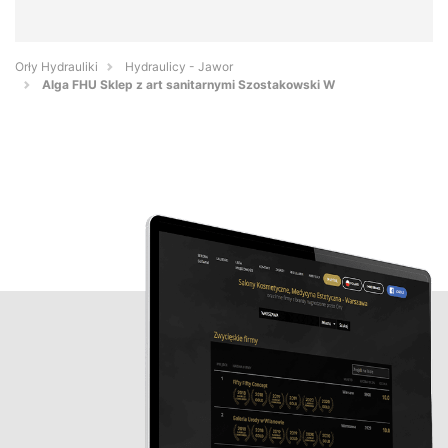
Orły Hydrauliki
Hydraulicy - Jawor
Alga FHU Sklep z art sanitarnymi Szostakowski W