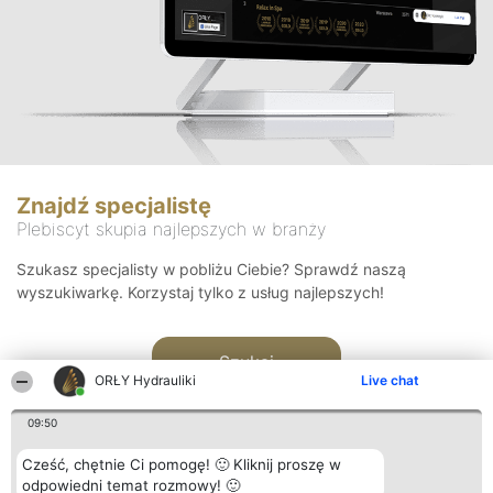
Znajdź specjalistę
Plebiscyt skupia najlepszych w branży
Szukasz specjalisty w pobliżu Ciebie? Sprawdź naszą
wyszukiwarkę. Korzystaj tylko z usług najlepszych!
Szukaj
ORŁY Hydrauliki
Live chat
09:50
Cześć, chętnie Ci pomogę! 🙂 Kliknij proszę w
odpowiedni temat rozmowy! 🙂