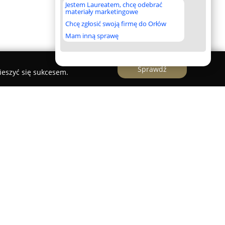
Jestem Laureatem, chcę odebrać
materiały marketingowe
Chcę zgłosić swoją firmę do Orłów
Mam inną sprawę
Sprawdź
ieszyć się sukcesem.
acyjno-Handlowe
to firma działająca od 1997 roku,
licy Szkolnej 27. Od początku swojej działalności
u klientom wysokiej jakości asortymentu i usług
wyposażeniem łazienek. Wieloletnie
zdobytym zaufaniem klientów i nieustannym