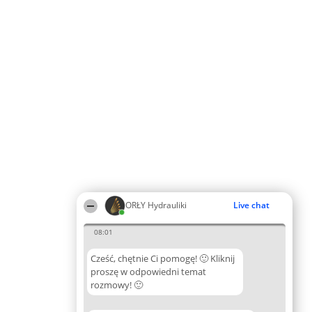
ORŁY Hydrauliki
Live chat
08:01
Cześć, chętnie Ci pomogę! 🙂 Kliknij
proszę w odpowiedni temat
rozmowy! 🙂