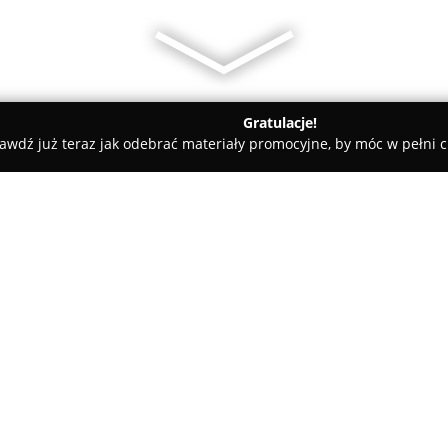
Gratulacje!
awdź już teraz jak odebrać materiały promocyjne, by móc w pełni c
rzedsiębiorstwo instalacyjno - handlowe
 - handlowe
O firmie:
AMI Przedsiębiorstwo Instal
zlokalizowana w Zielonce przy u
koncentruje się na dostarczani
związanych z hydrauliką oraz 
Pokaż więcej >>
doświadczenie firmy skutkuje 