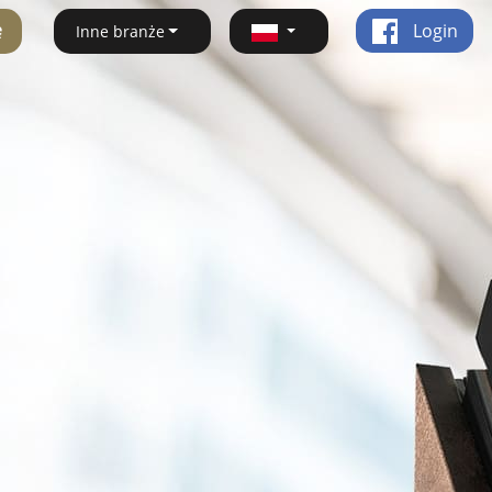
ę
Login
Inne branże