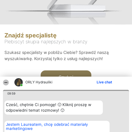
Znajdź specjalistę
Plebiscyt skupia najlepszych w branży
Szukasz specjalisty w pobliżu Ciebie? Sprawdź naszą
wyszukiwarkę. Korzystaj tylko z usług najlepszych!
Szukaj
ORŁY Hydrauliki
Live chat
09:59
Cześć, chętnie Ci pomogę! 🙂 Kliknij proszę w
odpowiedni temat rozmowy! 🙂
Organizator plebiscytu
Plebiscyt
Kontakt
Jestem Laureatem, chcę odebrać materiały
Bright Side Solutions sp. z o.
Laureaci
Kontakt
marketingowe
o. sp. k.
Lista