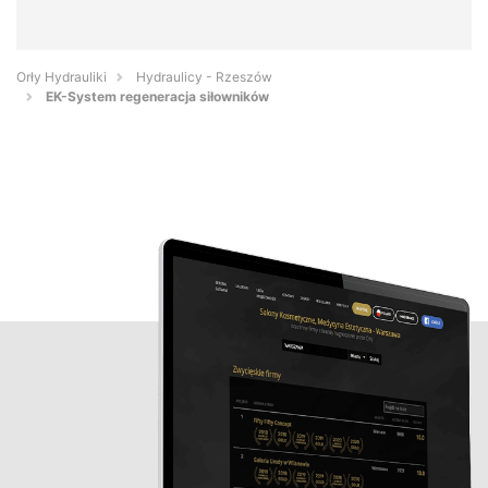
Orły Hydrauliki
Hydraulicy - Rzeszów
EK-System regeneracja siłowników