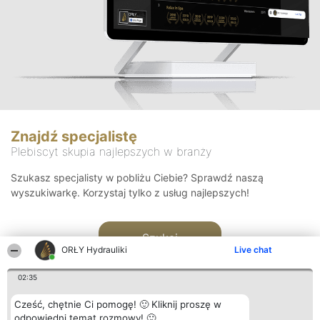
Znajdź specjalistę
Plebiscyt skupia najlepszych w branży
Szukasz specjalisty w pobliżu Ciebie? Sprawdź naszą
wyszukiwarkę. Korzystaj tylko z usług najlepszych!
Szukaj
ORŁY Hydrauliki
Live chat
02:35
Cześć, chętnie Ci pomogę! 🙂 Kliknij proszę w
odpowiedni temat rozmowy! 🙂