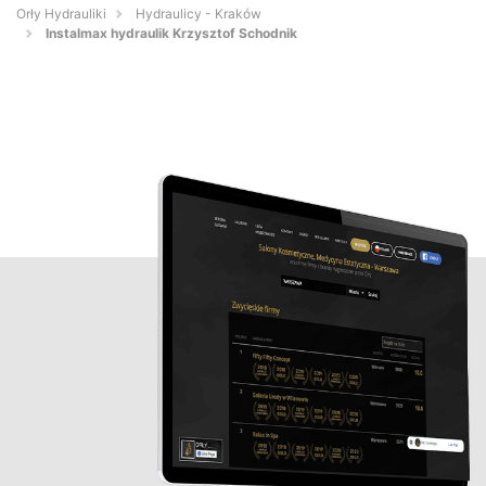
Orły Hydrauliki
Hydraulicy - Kraków
Instalmax hydraulik Krzysztof Schodnik