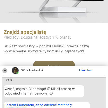
Znajdź specjalistę
Plebiscyt skupia najlepszych w branży
Szukasz specjalisty w pobliżu Ciebie? Sprawdź naszą
wyszukiwarkę. Korzystaj tylko z usług najlepszych!
Szukaj
ORŁY Hydrauliki
Live chat
04:16
Cześć, chętnie Ci pomogę! 🙂 Kliknij proszę w
odpowiedni temat rozmowy! 🙂
Organizator plebiscytu
Plebiscyt
Kontakt
Jestem Laureatem, chcę odebrać materiały
Bright Side Solutions sp. z o.
Laureaci
Kontakt