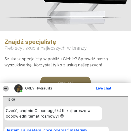
Znajdź specjalistę
Plebiscyt skupia najlepszych w branży
Szukasz specjalisty w pobliżu Ciebie? Sprawdź naszą
wyszukiwarkę. Korzystaj tylko z usług najlepszych!
Szukaj
ORŁY Hydrauliki
Live chat
13:09
Cześć, chętnie Ci pomogę! 🙂 Kliknij proszę w
odpowiedni temat rozmowy! 🙂
Organizator plebiscytu
Plebiscyt
Kontakt
Jestem Laureatem, chcę odebrać materiały
Bright Side Solutions sp. z o.
Laureaci
Kontakt