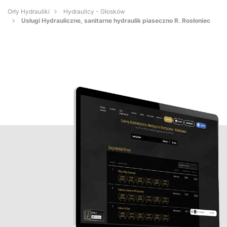
Orły Hydrauliki
Hydraulicy - Głosków
Usługi Hydrauliczne, sanitarne hydraulik piaseczno R. Rosłoniec