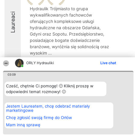
Hydraulik Trójmiasto to grupa
Laureaci
wykwalifikowanych fachowców
oferujących kompleksowe usługi
hydrauliczne na obszarze Gdańska,
Gdyni oraz Sopotu. Przedsiębiorstwo,
posiadające bogate doświadczenie
branżowe, wyróżnia się solidnością oraz
wysokim ...
8
ORŁY Hydrauliki
Live chat
03:09
Organizator plebiscytu
Plebiscyt
Kontakt
Cześć, chętnie Ci pomogę! 🙂 Kliknij proszę w
Bright Side Solutions sp. z o.
Laureaci
Kontakt
odpowiedni temat rozmowy! 🙂
o. sp. k.
Lista
ul. Ruska 22
wszystkich
Wrocław 50-079
Laureatów
Jestem Laureatem, chcę odebrać materiały
KRS 0000749100 | Regon
Zasady
marketingowe
381313360 | NIP 8943132676
Regulamin
+48 508 492 400
Chcę zgłosić swoją firmę do Orłów
Polityka
Prywatności
Mam inną sprawę