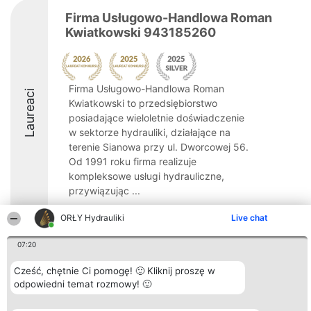
Firma Usługowo-Handlowa Roman
Kwiatkowski 943185260
Firma Usługowo-Handlowa Roman
Laureaci
Kwiatkowski to przedsiębiorstwo
posiadające wieloletnie doświadczenie
w sektorze hydrauliki, działające na
terenie Sianowa przy ul. Dworcowej 56.
Od 1991 roku firma realizuje
kompleksowe usługi hydrauliczne,
przywiązując ...
8.1
ORŁY Hydrauliki
Live chat
07:20
Organizator plebiscytu
Plebiscyt
Kontakt
Cześć, chętnie Ci pomogę! 🙂 Kliknij proszę w
Bright Side Solutions sp. z o.
Laureaci
Kontakt
odpowiedni temat rozmowy! 🙂
o. sp. k.
Lista
ul. Ruska 22
wszystkich
Wrocław 50-079
Laureatów