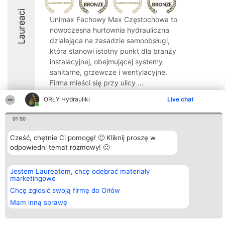
Laureaci
Unimax Fachowy Max Częstochowa to
nowoczesna hurtownia hydrauliczna
działająca na zasadzie samoobsługi,
która stanowi istotny punkt dla branży
instalacyjnej, obejmującej systemy
sanitarne, grzewcze i wentylacyjne.
Firma mieści się przy ulicy ...
8.6
ORŁY Hydrauliki
Live chat
01:50
Organizator plebiscytu
Plebiscyt
Kontakt
Cześć, chętnie Ci pomogę! 🙂 Kliknij proszę w
Bright Side Solutions sp. z o.
Laureaci
Kontakt
odpowiedni temat rozmowy! 🙂
o. sp. k.
Lista
ul. Ruska 22
wszystkich
Wrocław 50-079
Laureatów
Jestem Laureatem, chcę odebrać materiały
KRS 0000749100 | Regon
Zasady
marketingowe
381313360 | NIP 8943132676
Regulamin
+48 508 492 400
Chcę zgłosić swoją firmę do Orłów
Polityka
Prywatności
Mam inną sprawę