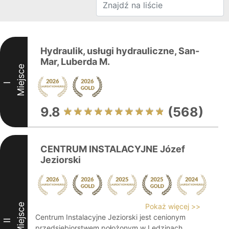
Hydraulik, usługi hydrauliczne, San-
Mar, Luberda M.
Miejsce
I
9.8
(568)
CENTRUM INSTALACYJNE Józef
Jeziorski
Miejsce
Pokaż więcej >>
Centrum Instalacyjne Jeziorski jest cenionym
II
przedsiębiorstwem położonym w Lędzinach