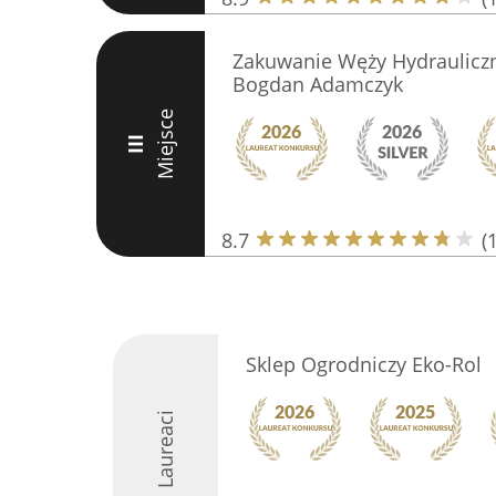
Zakuwanie Węży Hydraulicz
Bogdan Adamczyk
Miejsce
III
8.7
(
Sklep Ogrodniczy Eko-Rol
Laureaci