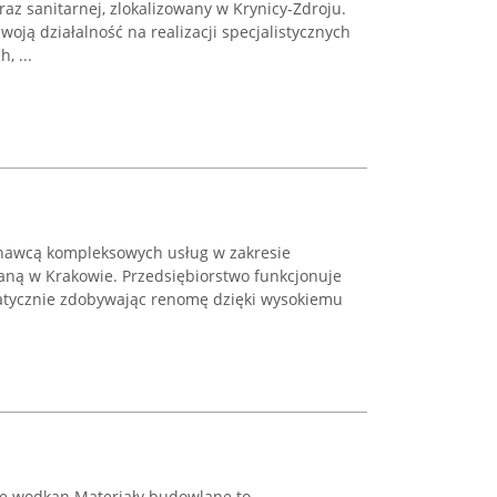
raz sanitarnej, zlokalizowany w Krynicy-Zdroju.
oją działalność na realizacji specjalistycznych
, ...
awcą kompleksowych usług w zakresie
owaną w Krakowie. Przedsiębiorstwo funkcjonuje
atycznie zdobywając renomę dzięki wysokiemu
acje wodkan Materiały budowlane to