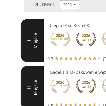
Laureaci
2026
Ciepła Izba. Kozieł K.
Miejsce
I
9.3
(
GadekTrans- Zakuwanie węż
Miejsce
II
8.9
(