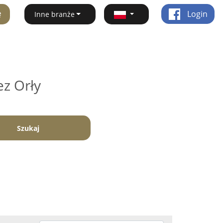
ę
Login
Inne branże
ez Orły
Szukaj