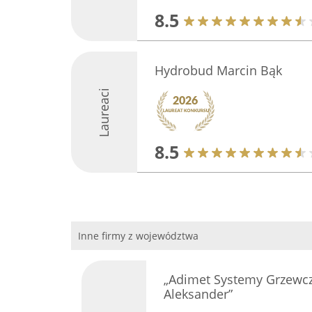
8.5
Hydrobud Marcin Bąk
Laureaci
8.5
Inne firmy z województwa
„Adimet Systemy Grzewcze
Aleksander”