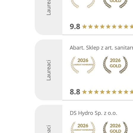
Laureaci
9.8
Abart. Sklep z art. sanita
Laureaci
8.8
DS Hydro Sp. z o.o.