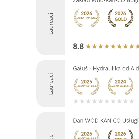
Zakład Wod-Kan-CO Bogd
Laureaci
8.8
Gałuś - Hydraulika od A d
Laureaci
Dan WOD KAN CO Usługi 