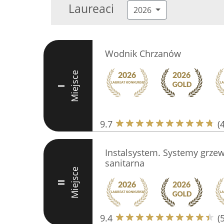
Laureaci
2026
Wodnik Chrzanów
Miejsce
I
9.7
(
Instalsystem. Systemy grzew
sanitarna
Miejsce
II
9.4
(