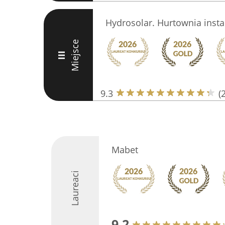
Hydrosolar. Hurtownia insta
Miejsce
III
9.3
(
Mabet
Laureaci
9.2