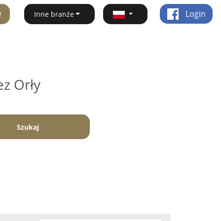
ę
Login
Inne branże
ez Orły
Szukaj