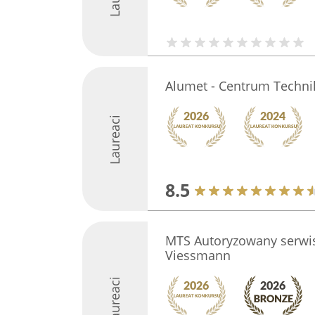
Alumet - Centrum Techni
Laureaci
8.5
MTS Autoryzowany serwis
Viessmann
Laureaci