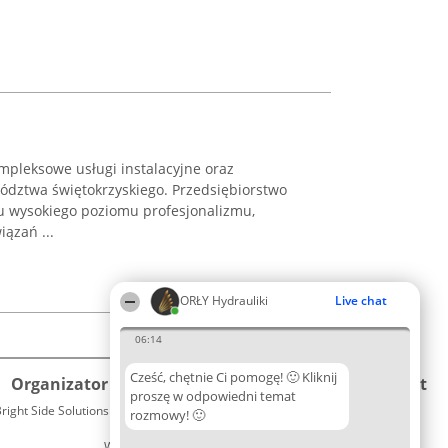
ompleksowe usługi instalacyjne oraz
ództwa świętokrzyskiego. Przedsiębiorstwo
u wysokiego poziomu profesjonalizmu,
iązań ...
ORŁY Hydrauliki
Live chat
06:14
Cześć, chętnie Ci pomogę! 🙂 Kliknij
Organizator plebiscytu
Plebiscyt
Kontakt
proszę w odpowiedni temat
right Side Solutions sp. z o. o. sp. k.
Laureaci
rozmowy! 🙂
Kontakt
ul. Ruska 22
Lista
Wrocław 50-079
wszystkich