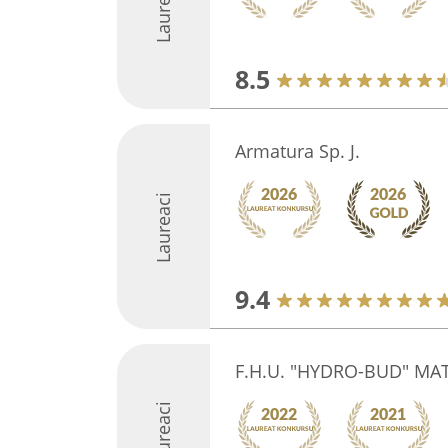
Laureaci
8.5
Armatura Sp. J.
Laureaci
9.4
F.H.U. "HYDRO-BUD" MA
Laureaci