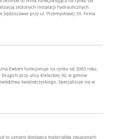
Brzeziński to firma funkcjonująca na rynku od
alizacją złożonych instalacji hydraulicznych.
 w Sędziszowie przy ul. Przemysłowej 33. Firma
czna Ewtom funkcjonuje na rynku od 2003 roku,
Drugich przy ulicy Kieleckiej 30, w gminie
wództwa świętokrzyskiego. Specjalizuje się w
Bud to uznany dostawca materiałów związanych