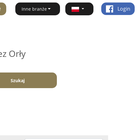
ę
Login
Inne branże
ez Orły
Szukaj