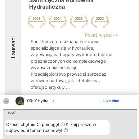
Sanit Łęczna Hurtownia
Hydrauliczna
Pokaż więcej >>
Laureaci
Sanit Łęczna to uznana hurtownia
specjalizująca się w hydraulice,
zapewniająca bogaty wybór produktów
przeznaczonych do kompleksowego
wyposażenia instalacji.
Przedsiębiorstwo prowadzi sprzedaż
zarówno hurtową, jak i detaliczną,
oferując artykuły ...
ORŁY Hydrauliki
Live chat
10:27
Organizator plebiscytu
Plebiscyt
Kontakt
Cześć, chętnie Ci pomogę! 🙂 Kliknij proszę w
Bright Side Solutions sp. z o.
Laureaci
Kontakt
o. sp. k.
odpowiedni temat rozmowy! 🙂
Lista
ul. Ruska 22
wszystkich